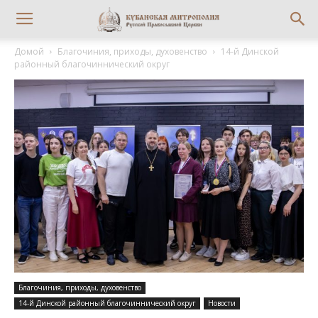
Домой
Благочиния, приходы, духовенство
14-й Динской
районный благочиннический округ
Благочиния, приходы, духовенство
14-й Динской районный благочиннический округ
Новости