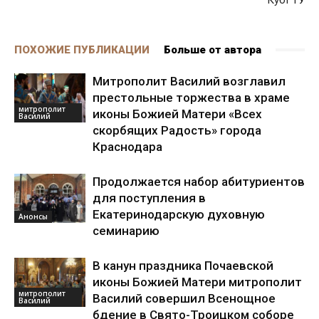
ПОХОЖИЕ ПУБЛИКАЦИИ
Больше от автора
Митрополит Василий возглавил
престольные торжества в храме
митрополит
иконы Божией Матери «Всех
Василий
скорбящих Радость» города
Краснодара
Продолжается набор абитуриентов
для поступления в
Екатеринодарскую духовную
Анонсы
семинарию
В канун праздника Почаевской
иконы Божией Матери митрополит
митрополит
Василий совершил Всенощное
Василий
бдение в Свято-Троицком соборе