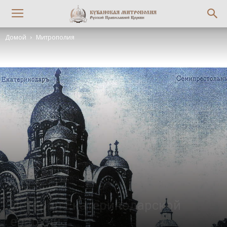
Домой
Митрополия
Митрополия
История Екатеринодарской
епархии