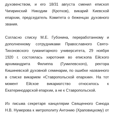
духовенством, и его 18/31 августа сменил епископ
Чигиринский Никодим (Кротков), викарий Киевской
епархии, председатель Комитета о беженцах духовного
звания.
Согласно списку М.Е. Губонина, переработанному и
дополненному сотрудниками Православного Свято-
Тихоновского гуманитарного университета, 29 ноября
1920 г. состоялась хиротония во епископа Ейского
архимандрита Филиппа (Гумилевского), ректора
Кишиневской духовной семинарии, по ошибке названного
в списке викарием «Ставропольской епархии». На тот
момент Ейское викариатство относилось к
Екатеринодарской епархии, а не к Ставропольской.
Из письма секретаря канцелярии Священного Синода
Н.В. Нумерова к митрополиту Антонию (Храповицкому) от