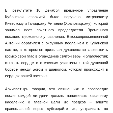
В результате 10 декабря временное управление
Кубанской епархией было поручено митрополиту
Киевскому и Галицкому Антонию (Храповицкому), который
занимал пост почетного председателя Временного
высшего церковного управления. Высокопреосвященный
Антоний обратился с окружным посланием к Кубанской
пастве, в котором он призывал духовенство «возвысить
громко свой глас в ограждение святой веры и благочестия;
открыть сердце с отеческим участием к той душевной
борьбе между Богом и диаволом, которая происходит в
сердцах вашей паствы».
Архипастырь говорил, что священники в проповедях
после каждой литургии должны напоминать казачьему
населению о главной цели их предков – защите
православной веры: «убеждайте их, устраивать по