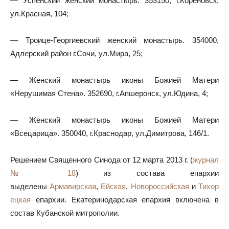
— Успенский женский монастырь. 353150, г.Кореновск,
ул.Красная, 104;
— Троице-Георгиевский женский монастырь. 354000,
Адлерский район г.Сочи, ул.Мира, 25;
— Женский монастырь иконы Божией Матери
«Нерушимая Стена». 352690, г.Апшеронск, ул.Юдина, 4;
— Женский монастырь иконы Божией Матери
«Всецарица». 350040, г.Краснодар, ул.Димитрова, 146/1.
Решением Священного Синода от 12 марта 2013 г. (
журнал
№ 18
) из состава епархии
выделены
Армавирская
,
Ейская
,
Новороссийская
и
Тихор
ецкая
епархии. Екатеринодарская епархия включена в
состав Кубанской митрополии.