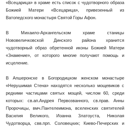
«Всецарица» в храме есть список с чудотворного образа
Божией Матери «Всецарица», привезенный из
Ватопедского монастыря Святой Горы Афон.
В Михаило-Архангельском храме станицы
Нововеличковской Динского района хранится
чудотворный образ обретенной иконы Божией Матери
«Знамение», от которого многие получают помощь и
исцеление.
В Апшеронске в Богородицком женском монастыре
«Нерушимая Стена» находятся несколько мощевиков с
редкими частицами святых мощей, числом 60, среди
которых: св.ап.Андрея Первозванного, св.прав. Анны
Пророчицы, вмч.Пантелеимона, вселенских святителей
Василия Великого, Иоанна Златоуста, Николая
Чудотворца, свв.прп. Соловецких; Киево-Печерских и