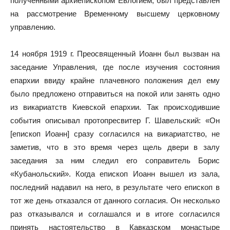
полученными архиепископом Евлогием, был представлен
на рассмотрение Временному высшему церковному
управлению.
14 ноября 1919 г. Преосвященный Иоанн был вызван на
заседание Управления, где после изучения состояния
епархии ввиду крайне плачевного положения дел ему
было предложено отправиться на покой или занять одно
из викариатств Киевской епархии. Так происходившие
события описывал протопресвитер Г. Шавельский: «Он
[епископ Иоанн] сразу согласился на викариатство, не
заметив, что в это время через щель двери в залу
заседания за ним следил его соправитель Борис
«Кубанольский». Когда епископ Иоанн вышел из зала,
последний надавил на него, в результате чего епископ в
тот же день отказался от данного согласия. Он несколько
раз отказывался и соглашался и в итоге согласился
принять настоятельство в Кавказском монастыре