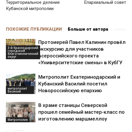
Территориальное деление
Епархиальный совет
Кубанской митрополии
ПОХОЖИЕ ПУБЛИКАЦИИ
Больше от автора
Протоиерей Павел Калинин провёл
3-й Краснодарский
экскурсию для участников
городской
благочиннический
всероссийского проекта
округ
«Университетские смены» в КубГУ
Митрополит Екатеринодарский и
Кубанский Василий посетил
митрополит
Новороссийскую епархию
Василий
В храме станицы Северской
прошел семейный мастер-класс по
изготовлению маршмеллоу
Митрополия