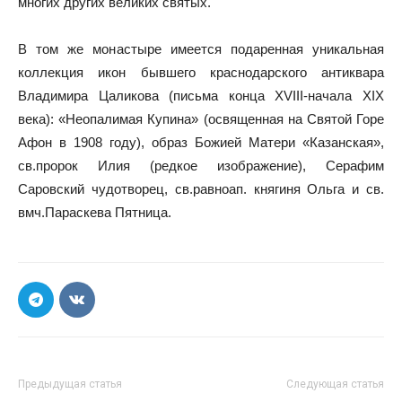
многих других великих святых.
В том же монастыре имеется подаренная уникальная
коллекция икон бывшего краснодарского антиквара
Владимира Цаликова (письма конца XVIII-начала XIX
века): «Неопалимая Купина» (освященная на Святой Горе
Афон в 1908 году), образ Божией Матери «Казанская»,
св.пророк Илия (редкое изображение), Серафим
Саровский чудотворец, св.равноап. княгиня Ольга и св.
вмч.Параскева Пятница.
Предыдущая статья
Следующая статья