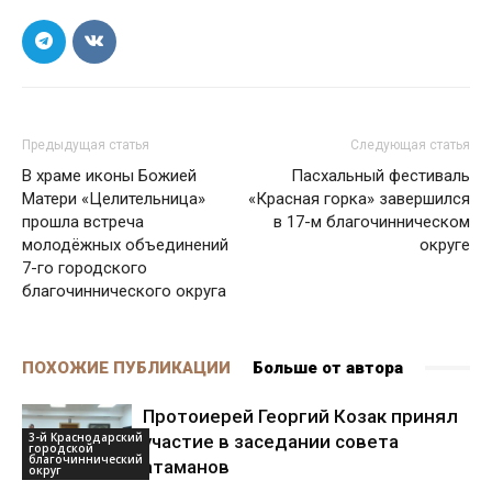
Предыдущая статья
Следующая статья
В храме иконы Божией
Пасхальный фестиваль
Матери «Целительница»
«Красная горка» завершился
прошла встреча
в 17-м благочинническом
молодёжных объединений
округе
7-го городского
благочиннического округа
ПОХОЖИЕ ПУБЛИКАЦИИ
Больше от автора
Протоиерей Георгий Козак принял
3-й Краснодарский
участие в заседании совета
городской
благочиннический
атаманов
округ