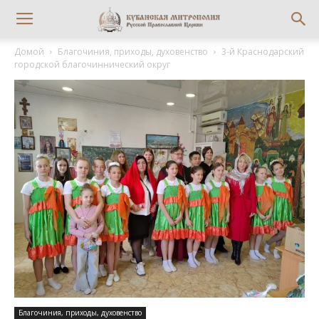
Домой
Благочиния, приходы, духовенство
3-й Краснодарский
городской благочиннический округ
Благочиния, приходы, духовенство