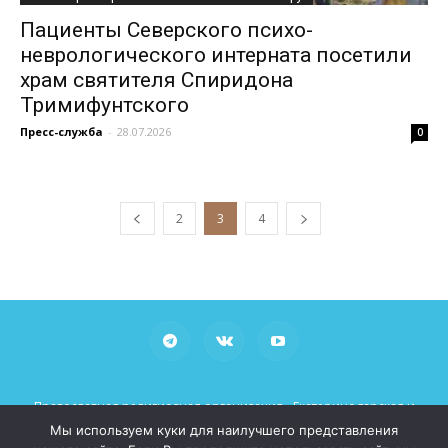
Пациенты Северского психо-
неврологического интерната посетили
храм святителя Спиридона
Тримифунтского
Пресс-служба
-
28.07.2026
0
2
3
4
Православная религиозная организация «Екатеринодарская и
Кубанская Епархия Русской Православной Церкви (Московский
Мы используем куки для наилучшего представления
Патриархат)»