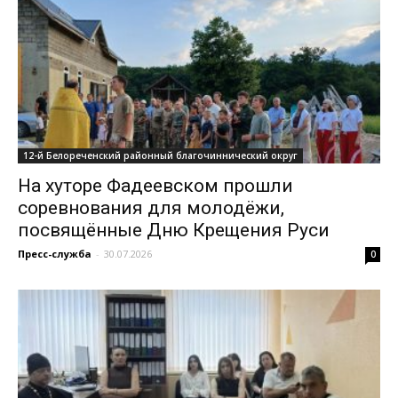
12-й Белореченский районный благочиннический округ
На хуторе Фадеевском прошли
соревнования для молодёжи,
посвящённые Дню Крещения Руси
Пресс-служба
-
30.07.2026
0