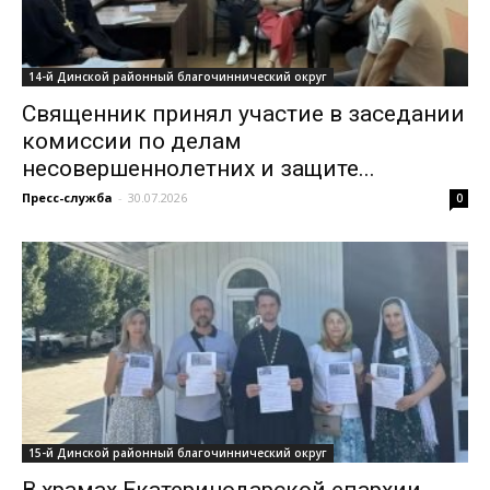
14-й Динской районный благочиннический округ
Священник принял участие в заседании
комиссии по делам
несовершеннолетних и защите...
Пресс-служба
-
30.07.2026
0
15-й Динской районный благочиннический округ
В храмах Екатеринодарской епархии