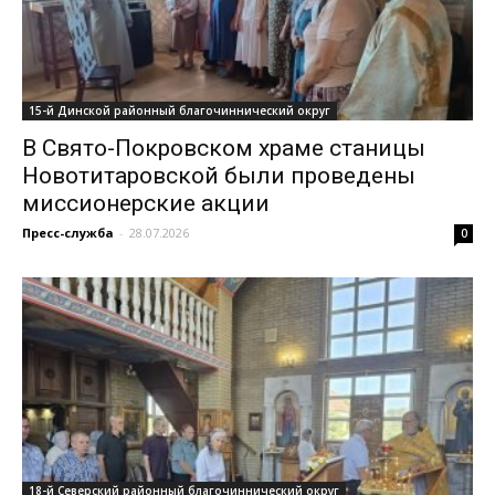
15-й Динской районный благочиннический округ
В Свято-Покровском храме станицы
Новотитаровской были проведены
миссионерские акции
Пресс-служба
-
28.07.2026
0
18-й Северский районный благочиннический округ