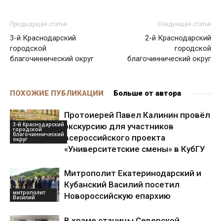
Предыдущая статья
Следующая статья
3-й Краснодарский
2-й Краснодарский
городской
городской
благочиннический округ
благочиннический округ
ПОХОЖИЕ ПУБЛИКАЦИИ
Больше от автора
Протоиерей Павел Калинин провёл
3-й Краснодарский
экскурсию для участников
городской
благочиннический
всероссийского проекта
округ
«Университетские смены» в КубГУ
Митрополит Екатеринодарский и
Кубанский Василий посетил
митрополит
Новороссийскую епархию
Василий
В храме станицы Северской