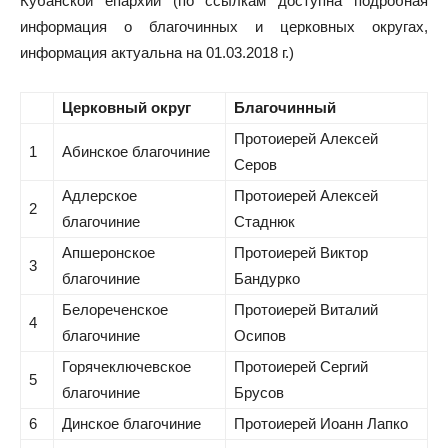
Кубанской епархии (по ссылкам доступна подробная
информация о благочинных и церковных округах,
информация актуальна на 01.03.2018 г.)
Церковный округ
Благочинный
Протоиерей Алексей
1
Абинское благочиние
Серов
Адлерское
Протоиерей Алексей
2
благочиние
Стаднюк
Апшеронское
Протоиерей Виктор
3
благочиние
Бандурко
Белореченское
Протоиерей Виталий
4
благочиние
Осипов
Горячеключевское
Протоиерей Сергий
5
благочиние
Брусов
6
Динское благочиние
Протоиерей Иоанн Лапко