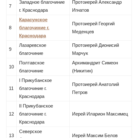
Западное благочиние
Протоиерей Александр
7
г. Краснодара
Игнатов
Карасунское
Протоиерей Георгий
8
благочиние г.
Меденцев
Краснодара
Лазаревское
Протоиерей Дионисий
9
благочиние
Марчук
Полтавское
Архимандрит Симеон
10
благочиние
(Никитин)
I Прикубанское
Протоиерей Анатолий
11
благочиние г.
Петров
Краснодара
II Прикубанское
12
благочиние г.
Иерей Иларион Максимец
Краснодара
Северское
13
Иерей Максим Белов