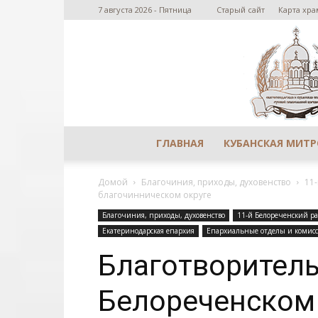
7 августа 2026 - Пятница
Старый сайт
Карта хра
ГЛАВНАЯ
КУБАНСКАЯ МИТ
Домой
Благочиния, приходы, духовенство
11
благочинническом округе
Благочиния, приходы, духовенство
11-й Белореченский р
Екатеринодарская епархия
Епархиальные отделы и комис
Благотворитель
Белореченском