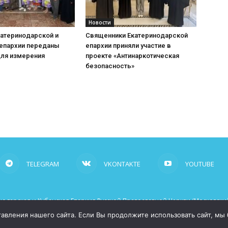
Новости
катеринодарской и
Священники Екатеринодарской
 епархии переданы
епархии приняли участие в
для измерения
проекте «Антинаркотическая
безопасность»
TELEGRAM
VKONTAKTE
YOUTUBE
одарская и Кубанская Епархия Русской Православной Церкви (Московский
рабочие ссылки на сайт mitropoliakuban.ru
вления нашего сайта. Если Вы продолжите использовать сайт, мы бу