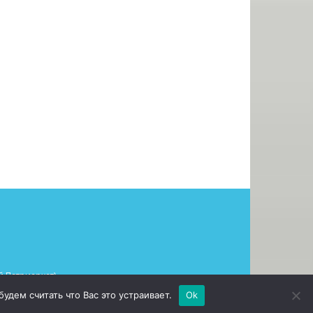
 Патриархат)»
дем считать что Вас это устраивает.
Ok