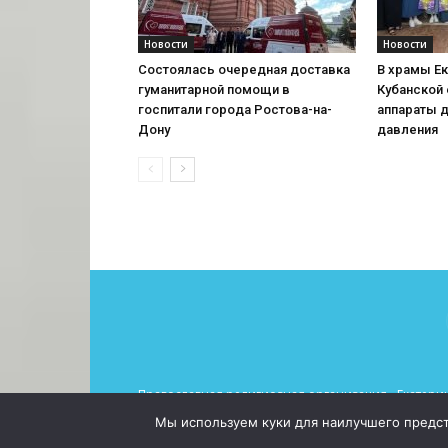
Новости
Новости
Состоялась очередная доставка
В храмы Е
гуманитарной помощи в
Кубанской
госпитали города Ростова-на-
аппараты 
Дону
давления
Православная религиозная организация «Екатерин
При использовании материалов просьба указывать 
Мы используем куки для наилучшего предста
© 2026 Все права защищены