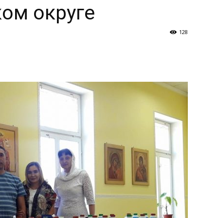
ом округе
и
128
Кубанской
епархии