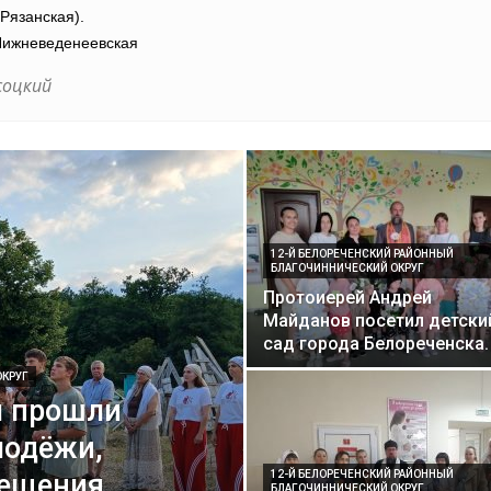
Рязанская).
 Нижневеденеевская
соцкий
12-Й БЕЛОРЕЧЕНСКИЙ РАЙОННЫЙ
БЛАГОЧИННИЧЕСКИЙ ОКРУГ
Протоиерей Андрей
Майданов посетил детски
сад города Белореченска.
ОКРУГ
м прошли
лодёжи,
ещения
12-Й БЕЛОРЕЧЕНСКИЙ РАЙОННЫЙ
БЛАГОЧИННИЧЕСКИЙ ОКРУГ