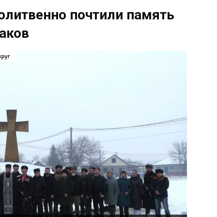
олитвенно почтили память
аков
круг