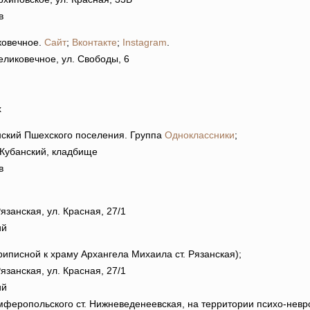
в
ковечное.
Сайт
;
Вконтакте
;
Instagram
.
еликовечное, ул. Свободы, 6
х
нский Пшехского поселения. Группа
Одноклассники
;
 Кубанский, кладбище
в
язанская, ул. Красная, 27/1
ий
риписной к храму Архангела Михаила ст. Рязанская);
язанская, ул. Красная, 27/1
ий
мферопольского ст. Нижневеденеевская, на территории психо-невр