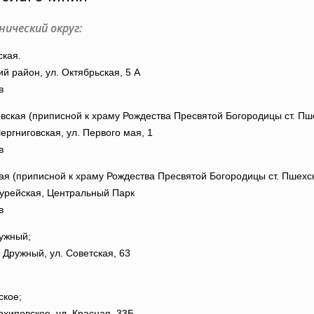
ический округ:
и
ская.
й район, ул. Октябрьская, 5 А
в
вская (приписной к храму Рождества Пресвятой Богородицы ст. Пш
Кубанской
ергниговская, ул. Первого мая, 1
в
ая (приписной к храму Рождества Пресвятой Богородицы ст. Пшехск
Гурейская, Центральный Парк
в
епархии
ужный;
 Дружный, ул. Советская, 63
ское;
рхиповское, ул. Красная, 33Б