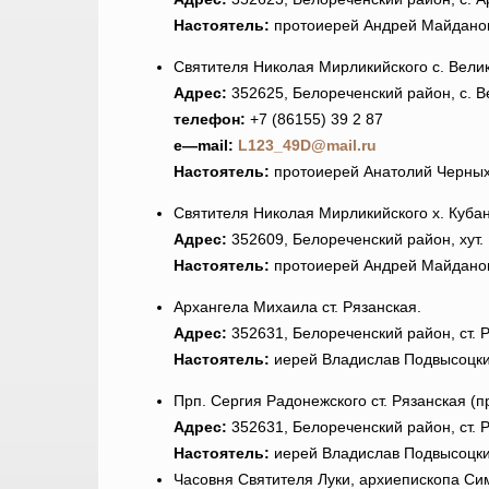
Настоятель:
протоиерей Андрей Майдано
Святителя Николая Мирликийского с. Вели
Адрес:
352625, Белореченский район, с. В
телефон:
+7 (86155) 39 2 87
e
—
mail
:
L123_49
D@
mail.
ru
Настоятель:
протоиерей Анатолий Черны
Святителя Николая Мирликийского х. Куба
Адрес:
352609, Белореченский район, хут.
Настоятель:
протоиерей Андрей Майдано
Архангела Михаила ст. Рязанская.
Адрес:
352631, Белореченский район, ст. Р
Настоятель:
иерей Владислав Подвысоцк
Прп. Сергия Радонежского ст. Рязанская (п
Адрес:
352631, Белореченский район, ст. Р
Настоятель:
иерей Владислав Подвысоцк
Часовня Святителя Луки, архиепископа Си