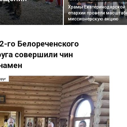
Храмы Екатеринодарской
епархии провели масштаб
миссионерскую акцию
-го Белореченского
руга совершили чин
знамен
круг