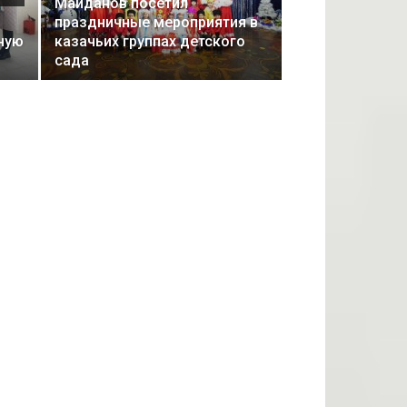
Майданов посетил
праздничные мероприятия в
ную
казачьих группах детского
сада