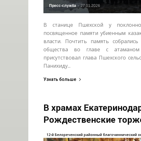
Пресс-служба
-
27.01.2026
В станице Пшехской у поклонно
посвященное памяти убиенным казак
власти. Почтить память собрались
общества во главе с атаманом
присутствовал глава Пшехского сель
Панихиду...
Узнать больше
В храмах Екатеринода
Рождественские торже
12-й Белореченский районный благочиннический о