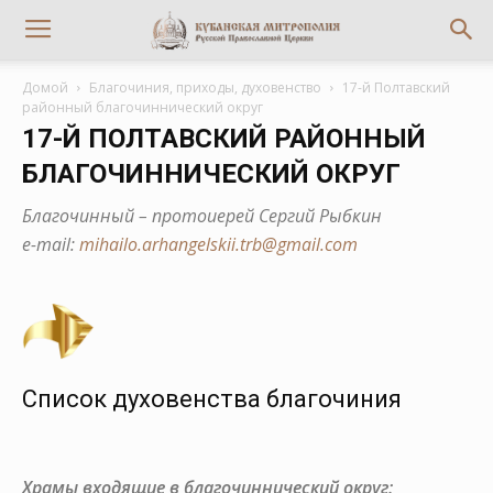
Домой
Благочиния, приходы, духовенство
17-й Полтавский
районный благочиннический округ
17-Й ПОЛТАВСКИЙ РАЙОННЫЙ
БЛАГОЧИННИЧЕСКИЙ ОКРУГ
Благочинный – протоиерей Сергий Рыбкин
е-mail:
mihailo.arhangelskii.trb@gmail.com
Список духовенства благочиния
Храмы входящие в благочиннический округ: