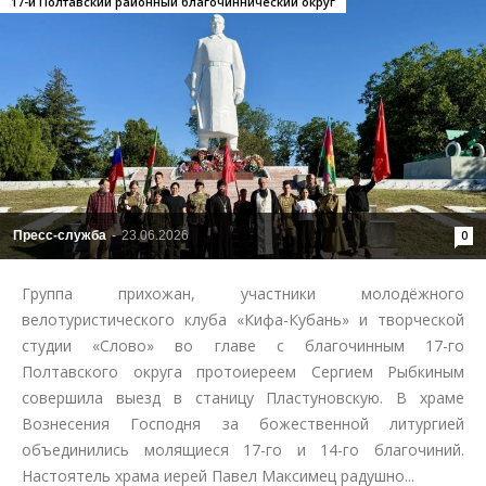
17-й Полтавский районный благочиннический округ
Пресс-служба
-
23.06.2026
0
Группа прихожан, участники молодёжного
велотуристического клуба «Кифа-Кубань» и творческой
студии «Слово» во главе с благочинным 17-го
Полтавского округа протоиереем Сергием Рыбкиным
совершила выезд в станицу Пластуновскую. В храме
Вознесения Господня за божественной литургией
объединились молящиеся 17-го и 14-го благочиний.
Настоятель храма иерей Павел Максимец радушно...