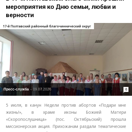
мероприятия ко Дню семьи, любви и
верности
17-й Полтавский районный благочиннический округ
Пресс-служба
-
09.07.2026
0
5 июля, в канун Недели против абортов «Подари мне
жизнь!», в храме иконы Божией Матери
«Скоропослушница» (пос. Октябрьский) прошла
миссионерская акция. Прихожанам раздали тематические