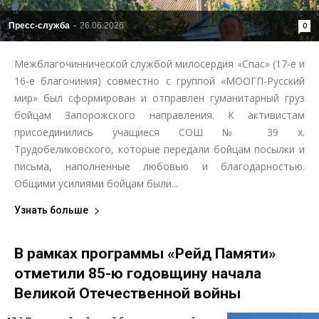
Пресс-служба
-
26.06.2026
0
Межблагочиннической службой милосердия «Спас» (17-е и
16-е благочиния) совместно с группой «МООГП-Русский
мир» был сформирован и отправлен гуманитарный груз
бойцам Запорожского направления. К активистам
присоединились учащиеся СОШ № 39 х.
Трудобеликовского, которые передали бойцам посылки и
письма, наполненные любовью и благодарностью.
Общими усилиями бойцам были...
Узнать больше
В рамках программы «Рейд Памяти»
отметили 85-ю годовщину начала
Великой Отечественной войны