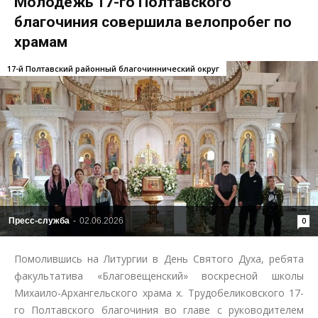
Молодежь 17-го Полтавского
благочиния совершила велопробег по
храмам
17-й Полтавский районный благочиннический округ
Пресс-служба
-
02.06.2026
0
Помолившись на Литургии в День Святого Духа, ребята
факультатива «Благовещенский» воскресной школы
Михаило-Архангельского храма х. Трудобеликовского 17-
го Полтавского благочиния во главе с руководителем