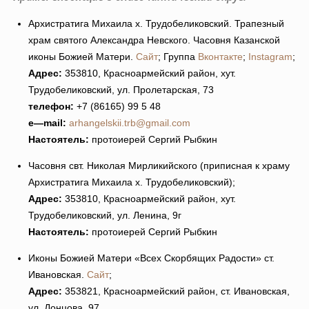
Архистратига Михаила х. Трудобеликовский. Трапезный
храм святого Александра Невского. Часовня Казанской
иконы Божией Матери.
Сайт
; Группа
Вконтакте
;
Instagram
;
Адрес:
353810, Красноармейский район, хут.
Трудобеликовский, ул. Пролетарская, 73
телефон:
+7 (86165) 99 5 48
e
—
mail
:
arhangelskii.trb@gmail.com
Настоятель:
протоиерей Сергий Рыбкин
Часовня свт. Николая Мирликийского (приписная к храму
Архистратига Михаила х. Трудобеликовский);
Адрес:
353810, Красноармейский район, хут.
Трудобеликовский, ул. Ленина, 9г
Настоятель:
протоиерей Сергий Рыбкин
Иконы Божией Матери «Всех Скорбящих Радости» ст.
Ивановская.
Сайт
;
Адрес:
353821, Красноармейский район, ст. Ивановская,
ул. Донцова, 97