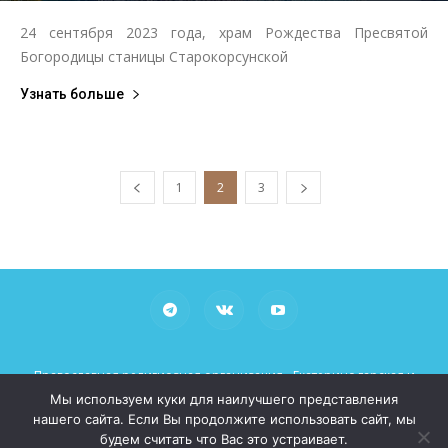
24 сентября 2023 года, храм Рождества Пресвятой
Богородицы станицы Старокорсунской
Узнать больше
1
2
3
Православная религиозная организация «Екатеринодарская и
Кубанская Епархия Русской Православной Церкви (Московский
Мы используем куки для наилучшего представления
Патриархат)»
нашего сайта. Если Вы продолжите использовать сайт, мы
При использовании материалов просьба указывать рабочие
будем считать что Вас это устраивает.