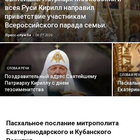
всея Руси Кирилл направил
приветствие участникам
Всероссийского парада семьи.
Пресс-служба
-
08.07.2026
СЛОВА И РЕЧИ
СЛОВА И РЕ
Поздравительный адрес Святейшему
Патриарху Кириллу с днем
Пасхальн
тезоименитства
Екатерин
Пасхальное послание митрополита
Екатеринодарского и Кубанского