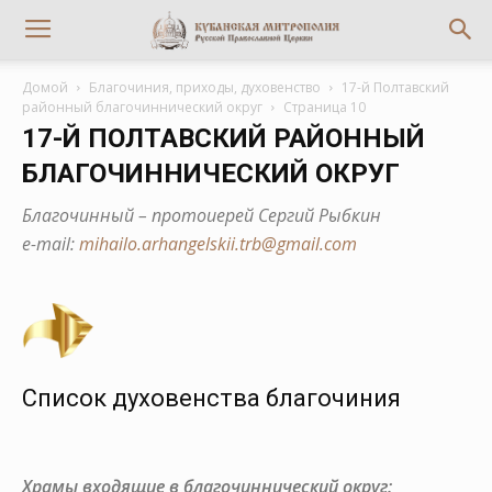
Домой
Благочиния, приходы, духовенство
17-й Полтавский
районный благочиннический округ
Страница 10
17-Й ПОЛТАВСКИЙ РАЙОННЫЙ
БЛАГОЧИННИЧЕСКИЙ ОКРУГ
Благочинный – протоиерей Сергий Рыбкин
е-mail:
mihailo.arhangelskii.trb@gmail.com
Список духовенства благочиния
Храмы входящие в благочиннический округ: