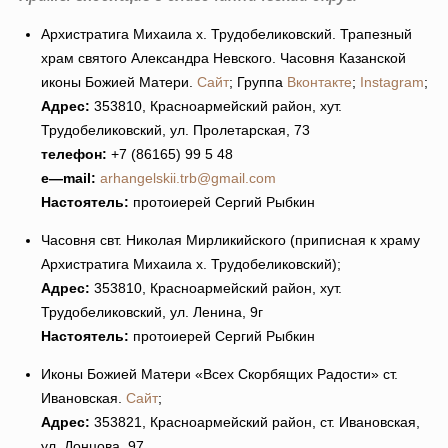
Архистратига Михаила х. Трудобеликовский. Трапезный
храм святого Александра Невского. Часовня Казанской
иконы Божией Матери.
Сайт
; Группа
Вконтакте
;
Instagram
;
Адрес:
353810, Красноармейский район, хут.
Трудобеликовский, ул. Пролетарская, 73
телефон:
+7 (86165) 99 5 48
e
—
mail
:
arhangelskii.trb@gmail.com
Настоятель:
протоиерей Сергий Рыбкин
Часовня свт. Николая Мирликийского (приписная к храму
Архистратига Михаила х. Трудобеликовский);
Адрес:
353810, Красноармейский район, хут.
Трудобеликовский, ул. Ленина, 9г
Настоятель:
протоиерей Сергий Рыбкин
Иконы Божией Матери «Всех Скорбящих Радости» ст.
Ивановская.
Сайт
;
Адрес:
353821, Красноармейский район, ст. Ивановская,
ул. Донцова, 97