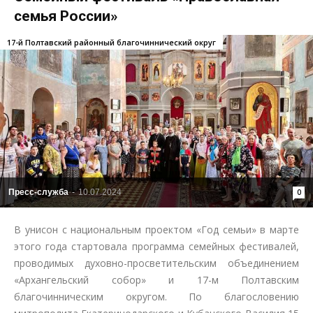
семья России»
17-й Полтавский районный благочиннический округ
Пресс-служба
-
10.07.2024
0
В унисон с национальным проектом «Год семьи» в марте
этого года стартовала программа семейных фестивалей,
проводимых духовно-просветительским объединением
«Архангельский собор» и 17-м Полтавским
благочинническим округом. По благословению