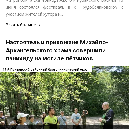
митрополита Екатеринодарского и Кубанского Василия 15
июня состоялся фестиваль в х. Трудобеликовском с
участием жителей хутора и...
Узнать больше
Настоятель и прихожане Михайло-
Архангельского храма совершили
панихиду на могиле лётчиков
17-й Полтавский районный благочиннический округ