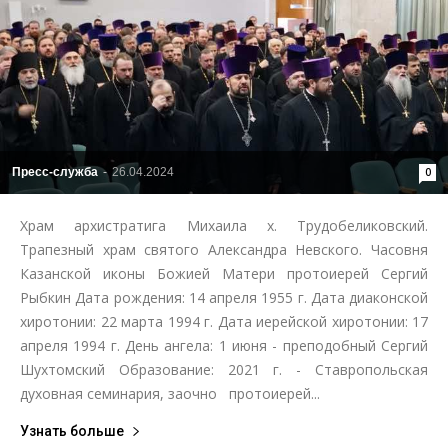
Пресс-служба
-
26.04.2024
0
Храм архистратига Михаила х. Трудобеликовский.
Трапезный храм святого Александра Невского. Часовня
Казанской иконы Божией Матери протоиерей Сергий
Рыбкин Дата рождения: 14 апреля 1955 г. Дата диаконской
хиротонии: 22 марта 1994 г. Дата иерейской хиротонии: 17
апреля 1994 г. День ангела: 1 июня - преподобный Сергий
Шухтомский Образование: 2021 г. - Ставропольская
духовная семинария, заочно протоиерей...
Узнать больше