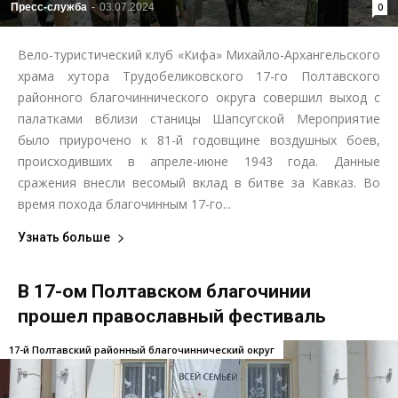
Пресс-служба
-
03.07.2024
0
Вело-туристический клуб «Кифа» Михайло-Архангельского
храма хутора Трудобеликовского 17-го Полтавского
районного благочиннического округа совершил выход с
палатками вблизи станицы Шапсугской Мероприятие
было приурочено к 81-й годовщине воздушных боев,
происходивших в апреле-июне 1943 года. Данные
сражения внесли весомый вклад в битве за Кавказ. Во
время похода благочинным 17-го...
Узнать больше
В 17-ом Полтавском благочинии
прошел православный фестиваль
17-й Полтавский районный благочиннический округ