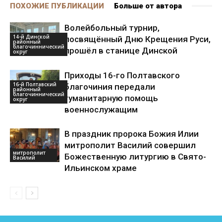
ПОХОЖИЕ ПУБЛИКАЦИИ
Больше от автора
Волейбольный турнир,
14-й Динской
посвящённый Дню Крещения Руси,
районный
благочиннический
прошёл в станице Динской
округ
Приходы 16-го Полтавского
16-й Полтавский
благочиния передали
районный
благочиннический
гуманитарную помощь
округ
военнослужащим
В праздник пророка Божия Илии
митрополит Василий совершил
митрополит
Божественную литургию в Свято-
Василий
Ильинском храме