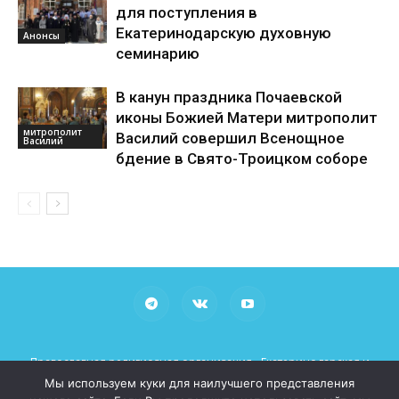
для поступления в
Екатеринодарскую духовную
Анонсы
семинарию
В канун праздника Почаевской
иконы Божией Матери митрополит
митрополит
Василий совершил Всенощное
Василий
бдение в Свято-Троицком соборе
Православная религиозная организация «Екатеринодарская и
Кубанская Епархия Русской Православной Церкви (Московский
Мы используем куки для наилучшего представления
Патриархат)»