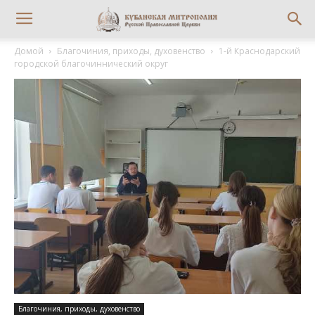
Домой
Благочиния, приходы, духовенство
1-й Краснодарский
городской благочиннический округ
Благочиния, приходы, духовенство