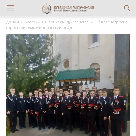
Домой
Благочиния, приходы, духовенство
3-й Краснодарский
городской благочиннический округ