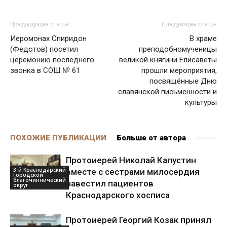
Предыдущая статья
Следующая статья
Иеромонах Спиридон
В храме
(Федотов) посетил
преподобномученицы
церемонию последнего
великой княгини Елисаветы
звонка в СОШ № 61
прошли мероприятия,
посвящённые Дню
славянской письменности и
культуры
ПОХОЖИЕ ПУБЛИКАЦИИ
Больше от автора
Протоиерей Николай Капустин
3-й Краснодарский
вместе с сестрами милосердия
городской
благочиннический
навестил пациентов
округ
Краснодарского хосписа
Протоиерей Георгий Козак принял