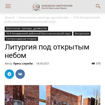
Домой
Благочиния, приходы, духовенство
10-й Апшеронский
районный благочиннический округ
Благочиния, приходы, духовенство
10-й Апшеронский районный благочиннический округ
Митрополия
Екатеринодарская епархия
Литургия под открытым
небом
Автор
Пресс-служба
-
06.06.2021
375