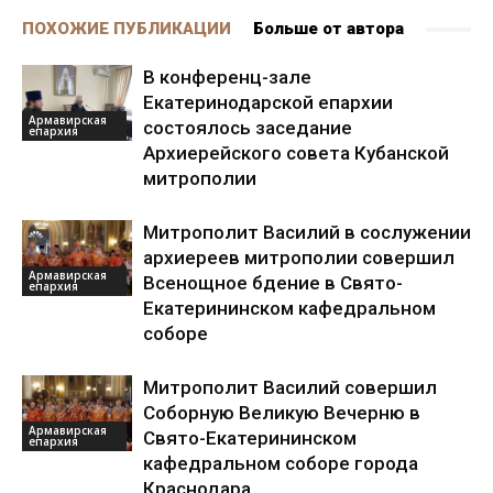
ПОХОЖИЕ ПУБЛИКАЦИИ
Больше от автора
В конференц-зале
Екатеринодарской епархии
Армавирская
состоялось заседание
епархия
Архиерейского совета Кубанской
митрополии
Митрополит Василий в сослужении
архиереев митрополии совершил
Армавирская
Всенощное бдение в Свято-
епархия
Екатерининском кафедральном
соборе
Митрополит Василий совершил
Соборную Великую Вечерню в
Армавирская
Свято-Екатерининском
епархия
кафедральном соборе города
Краснодара