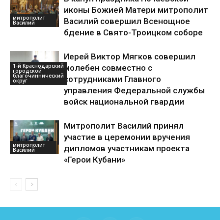
иконы Божией Матери митрополит
митрополит
Василий совершил Всенощное
Василий
бдение в Свято-Троицком соборе
Иерей Виктор Мягков совершил
1-й Краснодарский
молебен совместно с
городской
благочиннический
сотрудниками Главного
округ
управления Федеральной службы
войск национальной гвардии
Митрополит Василий принял
участие в церемонии вручения
митрополит
дипломов участникам проекта
Василий
«Герои Кубани»