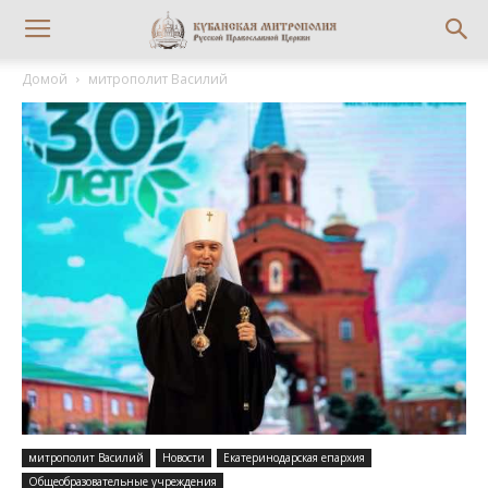
Домой
митрополит Василий
митрополит Василий
Новости
Екатеринодарская епархия
Общеобразовательные учреждения