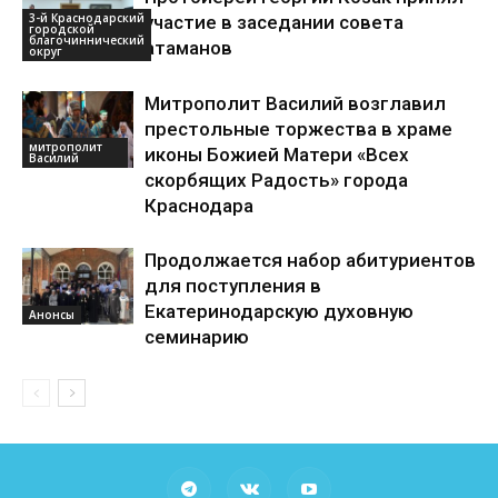
3-й Краснодарский
участие в заседании совета
городской
благочиннический
атаманов
округ
Митрополит Василий возглавил
престольные торжества в храме
митрополит
иконы Божией Матери «Всех
Василий
скорбящих Радость» города
Краснодара
Продолжается набор абитуриентов
для поступления в
Екатеринодарскую духовную
Анонсы
семинарию