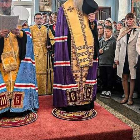
и
Кубанской
епархии