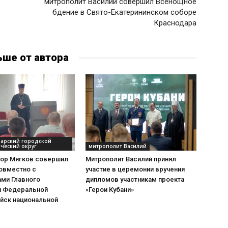
митрополит Василий совершил Всенощное
бдение в Свято-Екатерининском соборе
Краснодара
ьше от автора
дарский городской
ческий округ
митрополит Василий
тор Мягков совершил
Митрополит Василий принял
овместно с
участие в церемонии вручения
ами Главного
дипломов участникам проекта
я Федеральной
«Герои Кубани»
йск национальной