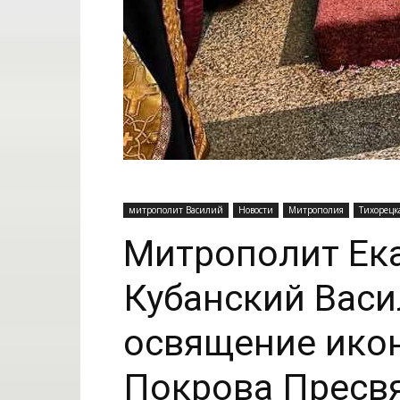
митрополит Василий
Новости
Митрополия
Тихорецк
Митрополит Ек
Кубанский Вас
освящение икон
Покрова Пресв