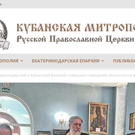
в
РОПОЛИЯ
ЕКАТЕРИНОДАРСКАЯ ЕПАРХИЯ
ПУБЛИКА
Сайт
еринодарский и Кубанский Василий совершил освящение иконостаса в хр
Екатеринодарской