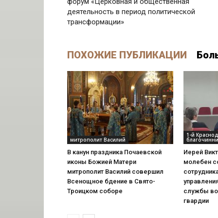
форум «Церковная и общественная
деятельность в период политической
трансформации»
ПОХОЖИЕ ПУБЛИКАЦИИ
Бол
1-й Красно
митрополит Василий
благочинни
В канун праздника Почаевской
Иерей Вик
иконы Божией Матери
молебен с
митрополит Василий совершил
сотрудник
Всенощное бдение в Свято-
управлени
Троицком соборе
службы во
гвардии