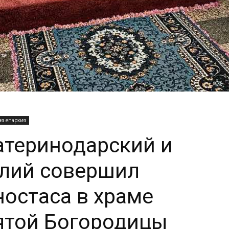
ая епархия
атеринодарский и
илий совершил
остаса в храме
ятой Богородицы