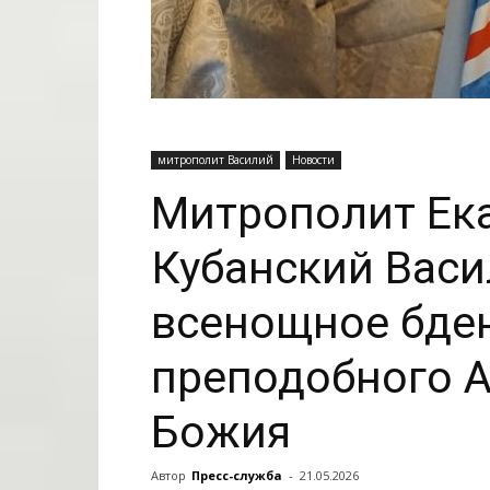
митрополит Василий
Новости
Митрополит Ек
Кубанский Вас
всенощное бден
преподобного А
Божия
Автор
Пресс-служба
-
21.05.2026