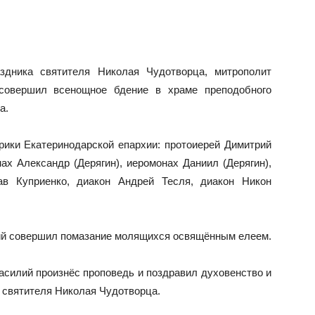
здника святителя Николая Чудотворца, митрополит
 совершил всенощное бдение в храме преподобного
а.
рики Екатеринодарской епархии:
протоиерей Димитрий
ах Александр (Дерягин),
иеромонах Даниил (Дерягин),
ав Куприенко,
диакон Андрей Тесля,
диакон Никон
ий совершил помазание молящихся освящённым елеем.
силий произнёс проповедь и поздравил духовенство и
 святителя Николая Чудотворца.