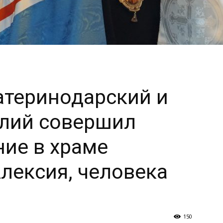
атеринодарский и
илий совершил
ие в храме
лексия, человека
150