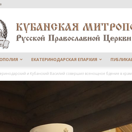
в
РОПОЛИЯ
ЕКАТЕРИНОДАРСКАЯ ЕПАРХИЯ
ПУБЛИКА
Сайт
еринодарский и Кубанский Василий совершил всенощное бдение в храме
Екатеринодарской