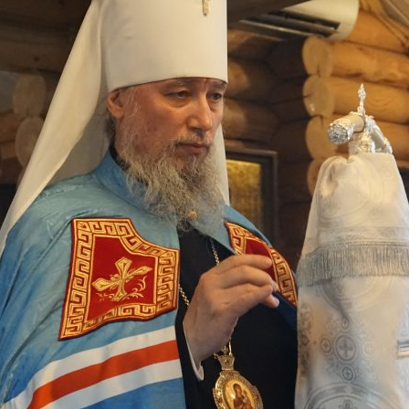
и
Кубанской
епархии