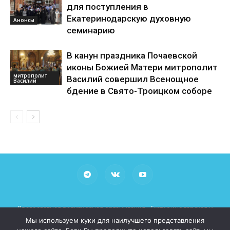
для поступления в
Екатеринодарскую духовную
Анонсы
семинарию
В канун праздника Почаевской
иконы Божией Матери митрополит
митрополит
Василий совершил Всенощное
Василий
бдение в Свято-Троицком соборе
Православная религиозная организация «Екатеринодарская и
Кубанская Епархия Русской Православной Церкви (Московский
Мы используем куки для наилучшего представления
Патриархат)»