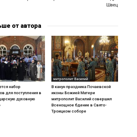
Швец
ьше от автора
митрополит Василий
тся набор
В канун праздника Почаевской
ов для поступления в
иконы Божией Матери
дарскую духовную
митрополит Василий совершил
ю
Всенощное бдение в Свято-
Троицком соборе