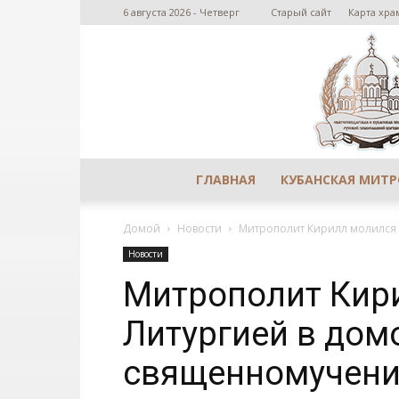
6 августа 2026 - Четверг
Старый сайт
Карта хра
ГЛАВНАЯ
КУБАНСКАЯ МИТ
Домой
Новости
Митрополит Кирилл молился 
Новости
Митрополит Кир
Литургией в дом
священномучени