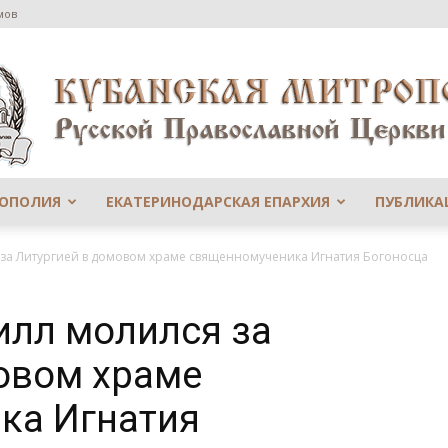
мов
РОПОЛИЯ
ЕКАТЕРИНОДАРСКАЯ ЕПАРХИЯ
ПУБЛИКА
Сайт
за Литургией в домовом храме священномученика Игнатия Богоносца
илл молился за
овом храме
Екатеринодарской
ка Игнатия