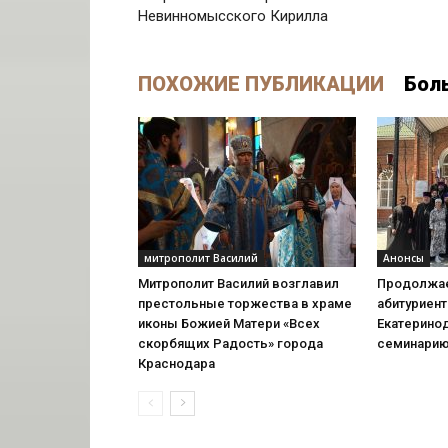
Невинномысского Кирилла
ПОХОЖИЕ ПУБЛИКАЦИИ
Бол
митрополит Василий
Анонсы
Митрополит Василий возглавил
Продолжае
престольные торжества в храме
абитуриент
иконы Божией Матери «Всех
Екатерино
скорбящих Радость» города
семинари
Краснодара