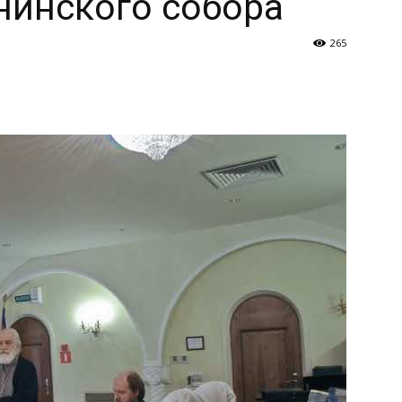
нинского собора
265
и
Кубанской
епархии