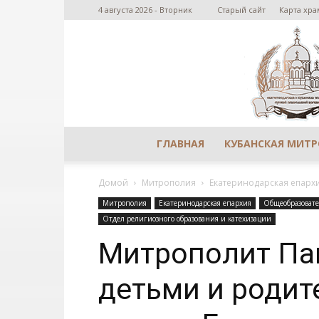
4 августа 2026 - Вторник
Старый сайт
Карта хра
ГЛАВНАЯ
КУБАНСКАЯ МИТ
Домой
Митрополия
Екатеринодарская епарх
Митрополия
Екатеринодарская епархия
Общеобразоват
Отдел религиозного образования и катехизации
Митрополит Пав
детьми и родит