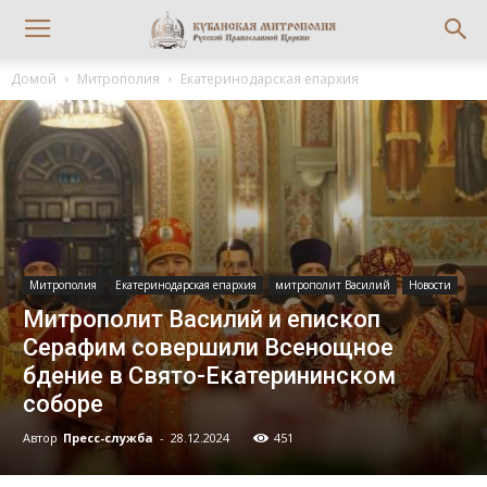
Домой
Митрополия
Екатеринодарская епархия
Митрополия
Екатеринодарская епархия
митрополит Василий
Новости
Митрополит Василий и епископ
Серафим совершили Всенощное
бдение в Свято-Екатерининском
соборе
Автор
Пресс-служба
-
28.12.2024
451