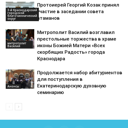
Протоиерей Георгий Козак принял
3-й Краснодарский
участие в заседании совета
городской
благочиннический
атаманов
округ
Митрополит Василий возглавил
престольные торжества в храме
митрополит
иконы Божией Матери «Всех
Василий
скорбящих Радость» города
Краснодара
Продолжается набор абитуриентов
для поступления в
Екатеринодарскую духовную
Анонсы
семинарию