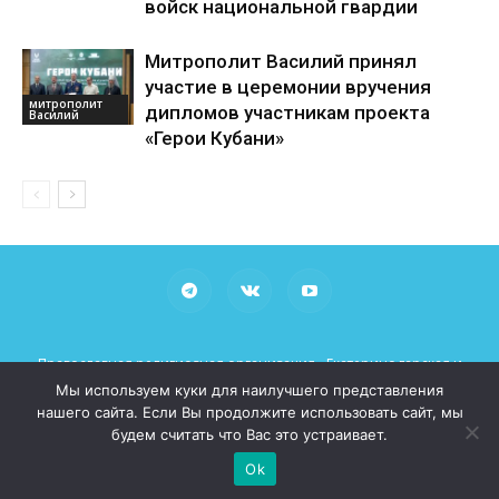
войск национальной гвардии
Митрополит Василий принял
участие в церемонии вручения
митрополит
дипломов участникам проекта
Василий
«Герои Кубани»
Православная религиозная организация «Екатеринодарская и
Кубанская Епархия Русской Православной Церкви (Московский
Мы используем куки для наилучшего представления
Патриархат)»
нашего сайта. Если Вы продолжите использовать сайт, мы
При использовании материалов просьба указывать рабочие
будем считать что Вас это устраивает.
ссылки на сайт mitropoliakuban.ru
Ok
© 2026 Все права защищены