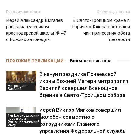
Предыдущая статья
Следующая статья
Иерей Александр Шигалев
В Свято-Троицком храме г.
рассказал ученикам
Горячего Ключа состоялся
краснодарской школы № 47
чин принесения обета
о Божиих заповедях
трезвости
ПОХОЖИЕ ПУБЛИКАЦИИ
Больше от автора
В канун праздника Почаевской
иконы Божией Матери митрополит
митрополит
Василий совершил Всенощное
Василий
бдение в Свято-Троицком соборе
Иерей Виктор Мягков совершил
1-й Краснодарский
молебен совместно с
городской
благочиннический
сотрудниками Главного
округ
управления Федеральной службы