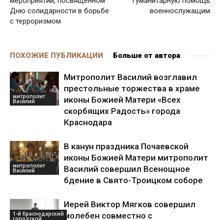
мероприятии, посвященном
гуманитарную помощь
Дню солидарности в борьбе
военнослужащим
с терроризмом
ПОХОЖИЕ ПУБЛИКАЦИИ
Больше от автора
Митрополит Василий возглавил
престольные торжества в храме
митрополит
иконы Божией Матери «Всех
Василий
скорбящих Радость» города
Краснодара
В канун праздника Почаевской
иконы Божией Матери митрополит
митрополит
Василий совершил Всенощное
Василий
бдение в Свято-Троицком соборе
Иерей Виктор Мягков совершил
1-й Краснодарский
молебен совместно с
городской