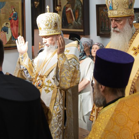
и
Кубанской
епархии