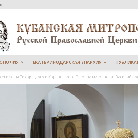
в
РОПОЛИЯ
ЕКАТЕРИНОДАРСКАЯ ЕПАРХИЯ
ПУБЛИКА
Сайт
епископа Тихорецкого и Кореновского Стефана митрополит Василий посе
Екатеринодарской