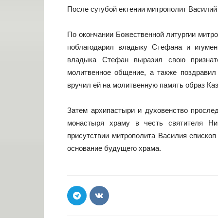
После сугубой ектении митрополит Василий
По окончании Божественной литургии митр
поблагодарил владыку Стефана и игуме
владыка Стефан выразил свою признате
молитвенное общение, а также поздрави
вручил ей на молитвенную память образ Ка
Затем архипастыри и духовенство просле
монастыря храму в честь святителя Ни
присутствии митрополита Василия епископ
основание будущего храма.