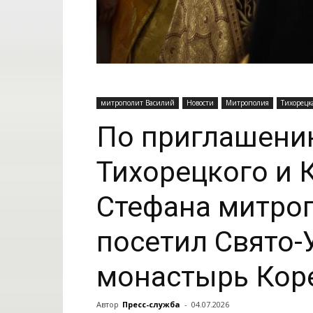
митрополит Василий
Новости
Митрополия
Тихорецк
По приглашени
Тихорецкого и 
Стефана митро
посетил Свято-
монастырь Кор
Автор
Пресс-служба
-
04.07.2026