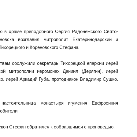
ю в храме преподобного Сергия Радонежского Свято-
еновска возглавил митрополит Екатеринодарский и
Тихорецкого и Кореновского Стефана.
твам сослужили секретарь Тихорецкой епархии иерей
кой митрополии иеромонах Даниил (Дерягин), иерей
о, иерей Аркадий Губа, протодиакон Владимир Сушко,
настоятельница монастыря игумения Евфросиния
 обители.
ископ Стефан обратился к собравшимся с проповедью.