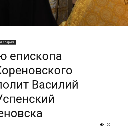
ая епархия
ю епископа
Кореновского
полит Василий
Успенский
еновска
100