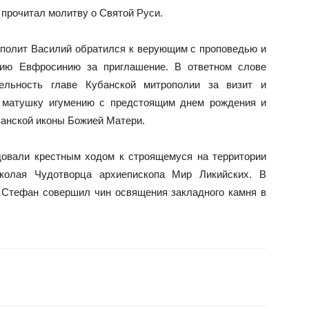
 прочитал молитву о Святой Руси.
ополит Василий обратился к верующим с проповедью и
нию Евфросинию за приглашение. В ответном слове
льность главе Кубанской митрополии за визит и
л матушку игумению с предстоящим днем рождения и
занской иконы Божией Матери.
довали крестным ходом к строящемуся на территории
колая Чудотворца архиепископа Мир Ликийских. В
 Стефан совершил чин освящения закладного камня в