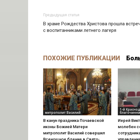
Предыдущая статья
В храме Рождества Христова прошла встре
с воспитанниками летнего лагеря
ПОХОЖИЕ ПУБЛИКАЦИИ
Бол
1-й Красно
митрополит Василий
благочинни
В канун праздника Почаевской
Иерей Вик
иконы Божией Матери
молебен с
митрополит Василий совершил
сотрудник
Всенощное бдение в Свято-
управлени