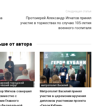
Следующая статья
ча
Протоиерей Александр Игнатов принял
участие в торжествах по случаю 105-летия
военного госпиталя
ьше от автора
дарский городской
ческий округ
митрополит Василий
тор Мягков совершил
Митрополит Василий принял
овместно с
участие в церемонии вручения
ами Главного
дипломов участникам проекта
я Федеральной
«Герои Кубани»