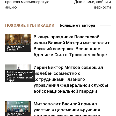
провела миссионерскую
Дню семьи, любви и
акцию
верности
ПОХОЖИЕ ПУБЛИКАЦИИ
Больше от автора
В канун праздника Почаевской
иконы Божией Матери митрополит
митрополит
Василий совершил Всенощное
Василий
бдение в Свято-Троицком соборе
Иерей Виктор Мягков совершил
1-й Краснодарский
молебен совместно с
городской
благочиннический
сотрудниками Главного
округ
управления Федеральной службы
войск национальной гвардии
Митрополит Василий принял
участие в церемонии вручения
митрополит
дипломов участникам проекта