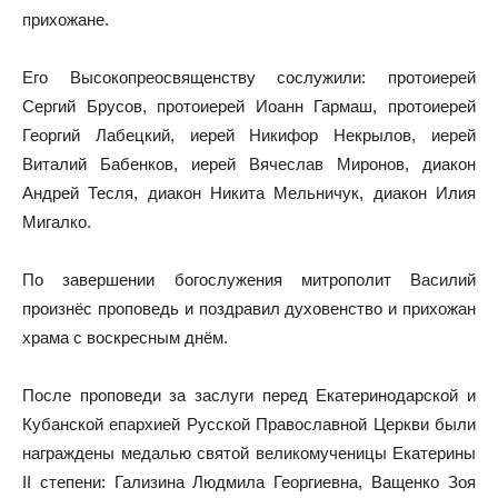
прихожане.
Его Высокопреосвященству сослужили: протоиерей
Сергий Брусов, протоиерей Иоанн Гармаш, протоиерей
Георгий Лабецкий, иерей Никифор Некрылов, иерей
Виталий Бабенков, иерей Вячеслав Миронов, диакон
Андрей Тесля, диакон Никита Мельничук, диакон Илия
Мигалко.
По завершении богослужения митрополит Василий
произнёс проповедь и поздравил духовенство и прихожан
храма с воскресным днём.
После проповеди за заслуги перед Екатеринодарской и
Кубанской епархией Русской Православной Церкви были
награждены медалью святой великомученицы Екатерины
II степени: Гализина Людмила Георгиевна, Ващенко Зоя