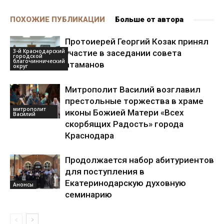
ПОХОЖИЕ ПУБЛИКАЦИИ
Больше от автора
Протоиерей Георгий Козак принял
3-й Краснодарский
участие в заседании совета
городской
благочиннический
атаманов
округ
Митрополит Василий возглавил
престольные торжества в храме
митрополит
иконы Божией Матери «Всех
Василий
скорбящих Радость» города
Краснодара
Продолжается набор абитуриентов
для поступления в
Екатеринодарскую духовную
Анонсы
семинарию