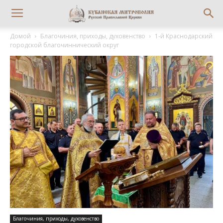
Домой
Благочиния, приходы, духовенство
1-й Краснодарский
городской благочиннический округ
Благочиния, приходы, духовенство