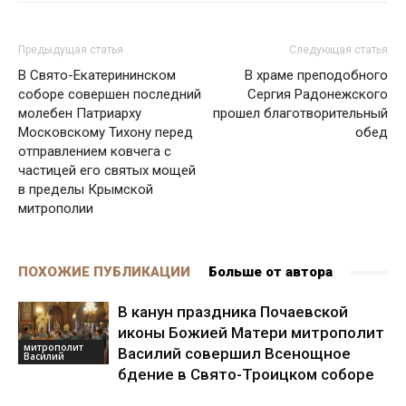
Предыдущая статья
Следующая статья
В Свято-Екатерининском
В храме преподобного
соборе совершен последний
Сергия Радонежского
молебен Патриарху
прошел благотворительный
Московскому Тихону перед
обед
отправлением ковчега с
частицей его святых мощей
в пределы Крымской
митрополии
ПОХОЖИЕ ПУБЛИКАЦИИ
Больше от автора
В канун праздника Почаевской
иконы Божией Матери митрополит
митрополит
Василий совершил Всенощное
Василий
бдение в Свято-Троицком соборе