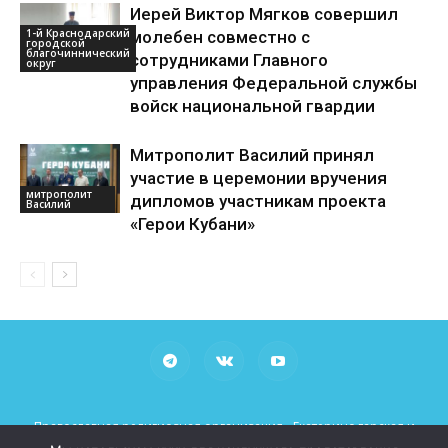
Иерей Виктор Мягков совершил
1-й Краснодарский
молебен совместно с
городской
благочиннический
сотрудниками Главного
округ
управления Федеральной службы
войск национальной гвардии
Митрополит Василий принял
участие в церемонии вручения
митрополит
дипломов участникам проекта
Василий
«Герои Кубани»
Православная религиозная организация «Екатеринодарская и
Кубанская Епархия Русской Православной Церкви (Московский