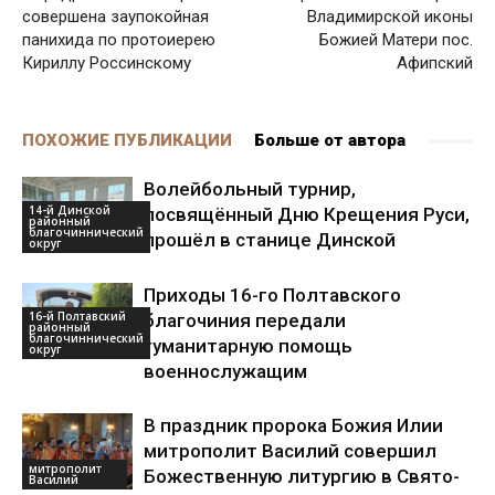
совершена заупокойная
Владимирской иконы
панихида по протоиерею
Божией Матери пос.
Кириллу Россинскому
Афипский
ПОХОЖИЕ ПУБЛИКАЦИИ
Больше от автора
Волейбольный турнир,
14-й Динской
посвящённый Дню Крещения Руси,
районный
благочиннический
прошёл в станице Динской
округ
Приходы 16-го Полтавского
16-й Полтавский
благочиния передали
районный
благочиннический
гуманитарную помощь
округ
военнослужащим
В праздник пророка Божия Илии
митрополит Василий совершил
митрополит
Божественную литургию в Свято-
Василий