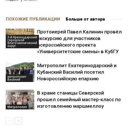
ПОХОЖИЕ ПУБЛИКАЦИИ
Больше от автора
Протоиерей Павел Калинин провёл
3-й Краснодарский
экскурсию для участников
городской
благочиннический
всероссийского проекта
округ
«Университетские смены» в КубГУ
Митрополит Екатеринодарский и
Кубанский Василий посетил
митрополит
Новороссийскую епархию
Василий
В храме станицы Северской
прошел семейный мастер-класс по
изготовлению маршмеллоу
Митрополия