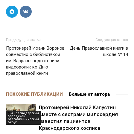
Предыдущая статья
Следующая статья
Протоиерей Иоанн Воронов
День Православной книги в
совместно с библиотекой
школе № 14
им. Варравы подготовили
видеоролик ко Дню
православной книги
ПОХОЖИЕ ПУБЛИКАЦИИ
Больше от автора
Протоиерей Николай Капустин
3-й Краснодарский
вместе с сестрами милосердия
городской
благочиннический
навестил пациентов
округ
Краснодарского хосписа