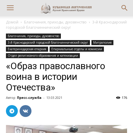
Домой
Благочиния, приходы, духовенство
3-й Краснодарский
городской благочиннический округ
Благочиния, приходы, духовенство
3-й Краснодарский городской благочиннический округ
Митрополия
Екатеринодарская епархия
Епархиальные отделы и комиссии
Отдел религиозного образования и катехизации
«Образ православного
воина в истории
Отечества»
Автор
Пресс-служба
-
13.03.2021
176