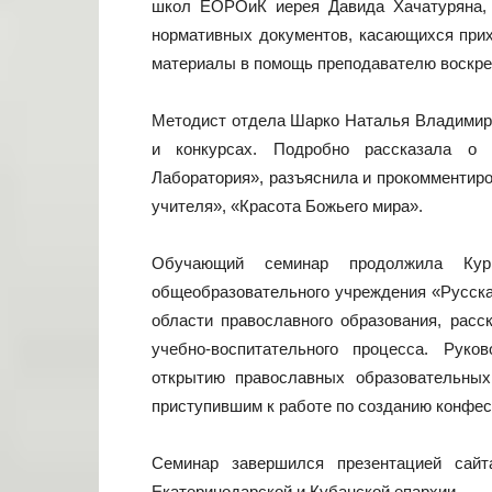
школ ЕОРОиК иерея Давида Хачатуряна,
нормативных документов, касающихся прих
материалы в помощь преподавателю воскре
Методист отдела Шарко Наталья Владимиро
и конкурсах. Подробно рассказала о
Лаборатория», разъяснила и прокомментиро
учителя», «Красота Божьего мира».
Обучающий семинар продолжила Кури
общеобразовательного учреждения «Русск
области православного образования, расс
учебно-воспитательного процесса. Рук
открытию православных образовательных 
приступившим к работе по созданию конфе
Семинар завершился презентацией сайт
Екатеринодарской и Кубанской епархии