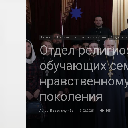
Новости
Епархиальные отделы и комиссии
Отдел религ
Отдел религио
обучающих сем
нравственном
поколения
Автор
Пресс-служба
-
19.02.2025
165