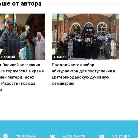
ьше от автора
 Василий
Анонсы
т Василий возглавил
Продолжается набор
ые торжества в храме
абитуриентов для поступления в
ией Матери «Всех
Екатеринодарскую духовную
 Радость» города
семинарию
а
TELEGRAM
VKONTAKTE
YOUTUBE