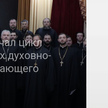
чал цикл
 духовно-
тающего