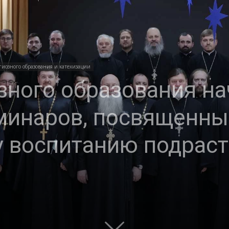
и
иозного образования и катехизации
зного образования на
Кубанской
инаров, посвященных
у воспитанию подрас
епархии