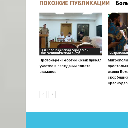
ПОХОЖИЕ ПУБЛИКАЦИИ
Бол
3-й Краснодарский городской
благочиннический округ
митрополит
Протоиерей Георгий Козак принял
Митрополи
участие в заседании совета
престольн
атаманов
иконы Бож
скорбящих
Краснодар