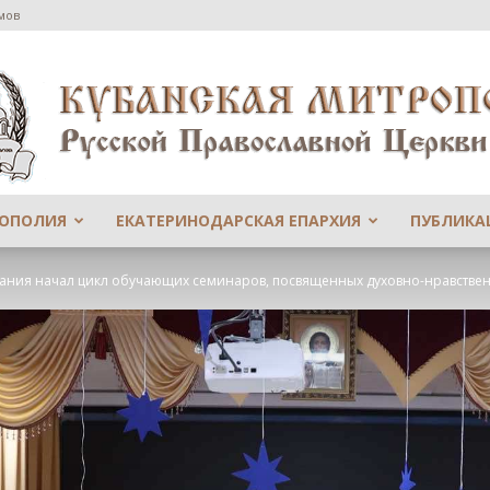
мов
РОПОЛИЯ
ЕКАТЕРИНОДАРСКАЯ ЕПАРХИЯ
ПУБЛИКА
Сайт
ания начал цикл обучающих семинаров, посвященных духовно-нравстве
Екатеринодарской