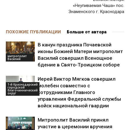
«Неупиваемая Чаша» пос.
Знаменского г. Краснодара
ПОХОЖИЕ ПУБЛИКАЦИИ
Больше от автора
В канун праздника Почаевской
иконы Божией Матери митрополит
митрополит
Василий совершил Всенощное
Василий
бдение в Свято-Троицком соборе
Иерей Виктор Мягков совершил
1-й Краснодарский
молебен совместно с
городской
благочиннический
сотрудниками Главного
округ
управления Федеральной службы
войск национальной гвардии
Митрополит Василий принял
участие в церемонии вручения