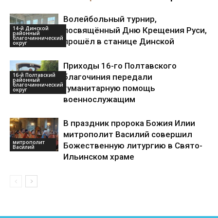
Волейбольный турнир,
14-й Динской
посвящённый Дню Крещения Руси,
районный
благочиннический
прошёл в станице Динской
округ
Приходы 16-го Полтавского
16-й Полтавский
благочиния передали
районный
благочиннический
гуманитарную помощь
округ
военнослужащим
В праздник пророка Божия Илии
митрополит Василий совершил
митрополит
Божественную литургию в Свято-
Василий
Ильинском храме