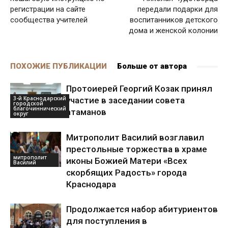
регистрации на сайте
передали подарки для
сообщества учителей
воспитанников детского
дома и женской колонии
ПОХОЖИЕ ПУБЛИКАЦИИ
Больше от автора
Протоиерей Георгий Козак принял
3-й Краснодарский
участие в заседании совета
городской
благочиннический
атаманов
округ
Митрополит Василий возглавил
престольные торжества в храме
митрополит
иконы Божией Матери «Всех
Василий
скорбящих Радость» города
Краснодара
Продолжается набор абитуриентов
для поступления в