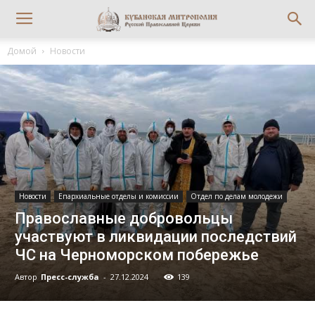
Домой
Новости
Новости
Епархиальные отделы и комиссии
Отдел по делам молодежи
Православные добровольцы
участвуют в ликвидации последствий
ЧС на Черноморском побережье
Автор
Пресс-служба
-
27.12.2024
139