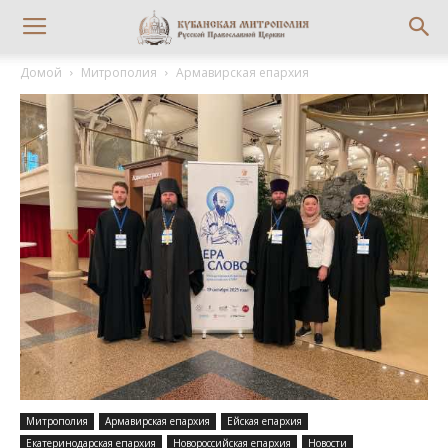
Домой
Митрополия
Армавирская епархия
Митрополия
Армавирская епархия
Ейская епархия
Екатеринодарская епархия
Новороссийская епархия
Новости