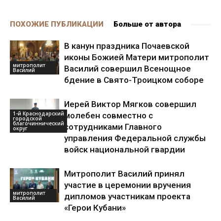
ПОХОЖИЕ ПУБЛИКАЦИИ
Больше от автора
В канун праздника Почаевской
иконы Божией Матери митрополит
митрополит
Василий совершил Всенощное
Василий
бдение в Свято-Троицком соборе
Иерей Виктор Мягков совершил
1-й Краснодарский
молебен совместно с
городской
благочиннический
сотрудниками Главного
округ
управления Федеральной службы
войск национальной гвардии
Митрополит Василий принял
участие в церемонии вручения
митрополит
дипломов участникам проекта
Василий
«Герои Кубани»