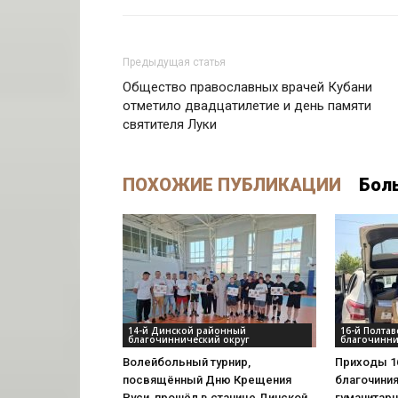
Предыдущая статья
Общество православных врачей Кубани
отметило двадцатилетие и день памяти
святителя Луки
ПОХОЖИЕ ПУБЛИКАЦИИ
Бол
14-й Динской районный
16-й Полта
благочиннический округ
благочинни
Волейбольный турнир,
Приходы 1
посвящённый Дню Крещения
благочини
Руси, прошёл в станице Динской
гуманитар