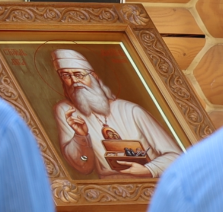
и
Кубанской
епархии