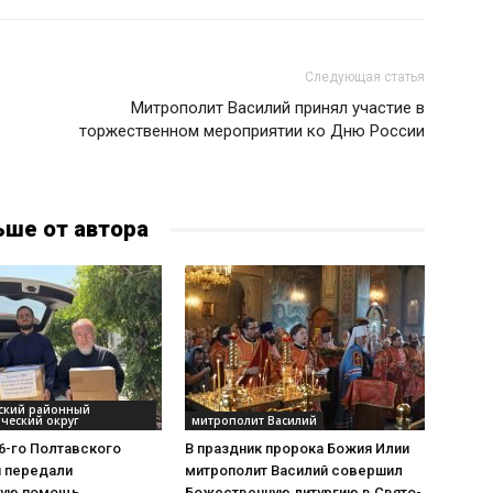
Следующая статья
Митрополит Василий принял участие в
торжественном мероприятии ко Дню России
ьше от автора
вский районный
ческий округ
митрополит Василий
6-го Полтавского
В праздник пророка Божия Илии
я передали
митрополит Василий совершил
ную помощь
Божественную литургию в Свято-