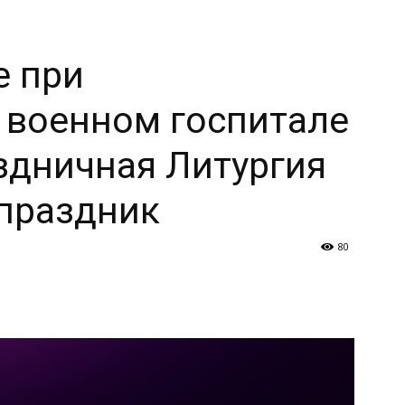
е при
 военном госпитале
здничная Литургия
праздник
80