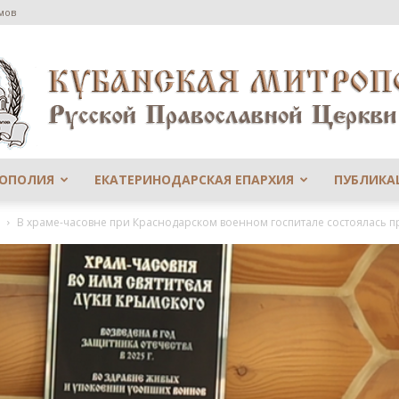
мов
РОПОЛИЯ
ЕКАТЕРИНОДАРСКАЯ ЕПАРХИЯ
ПУБЛИКА
Сайт
В храме-часовне при Краснодарском военном госпитале состоялась п
Екатеринодарской