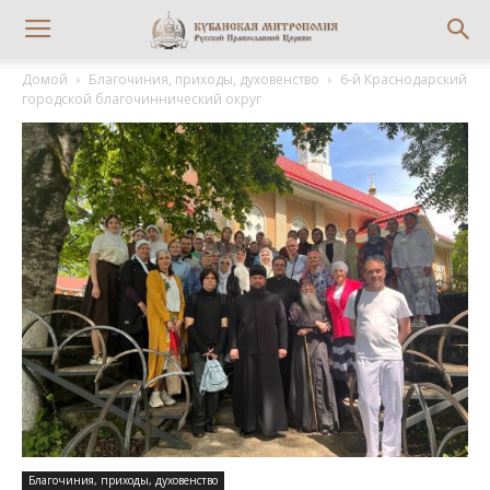
Домой
Благочиния, приходы, духовенство
6-й Краснодарский
городской благочиннический округ
Благочиния, приходы, духовенство