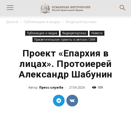
Домой
Публикации и медиа
Видеорепортажи
Публикации и медиа
Видеорепортажи
Новости
Просветительские проекты в светских СМИ
Проект «Епархия в
лицах». Протоиерей
Александр Шабунин
Автор
Пресс-служба
-
27.06.2026
109