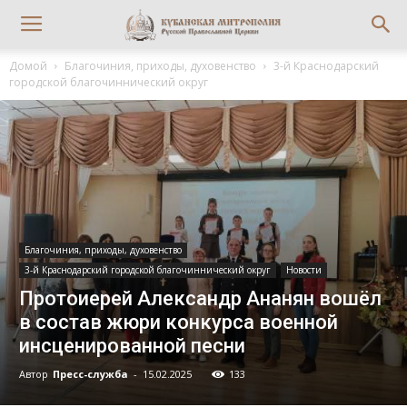
Домой
Благочиния, приходы, духовенство
3-й Краснодарский
городской благочиннический округ
Благочиния, приходы, духовенство
3-й Краснодарский городской благочиннический округ
Новости
Протоиерей Александр Ананян вошёл
в состав жюри конкурса военной
инсценированной песни
Автор
Пресс-служба
-
15.02.2025
133