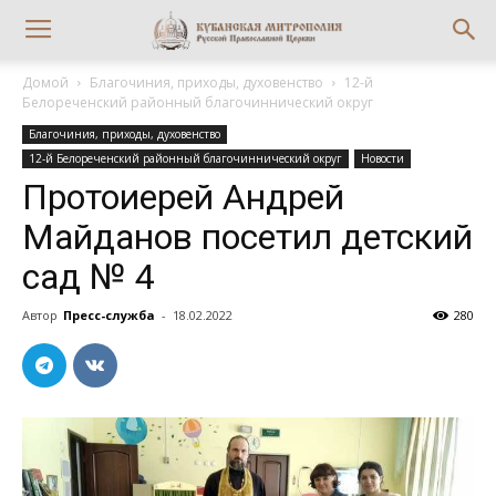
Домой
Благочиния, приходы, духовенство
12-й
Белореченский районный благочиннический округ
Благочиния, приходы, духовенство
12-й Белореченский районный благочиннический округ
Новости
Протоиерей Андрей
Майданов посетил детский
сад № 4
Автор
Пресс-служба
-
18.02.2022
280