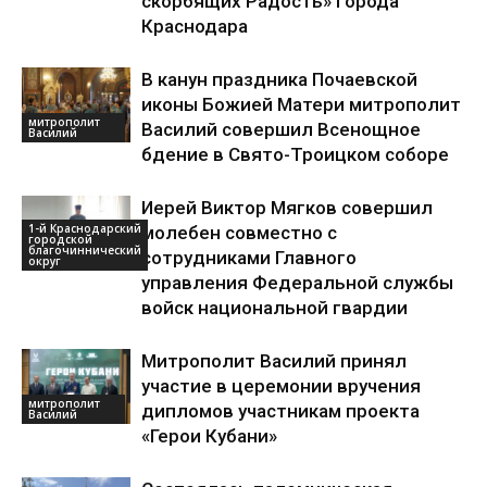
скорбящих Радость» города
Краснодара
В канун праздника Почаевской
иконы Божией Матери митрополит
митрополит
Василий совершил Всенощное
Василий
бдение в Свято-Троицком соборе
Иерей Виктор Мягков совершил
1-й Краснодарский
молебен совместно с
городской
благочиннический
сотрудниками Главного
округ
управления Федеральной службы
войск национальной гвардии
Митрополит Василий принял
участие в церемонии вручения
митрополит
дипломов участникам проекта
Василий
«Герои Кубани»