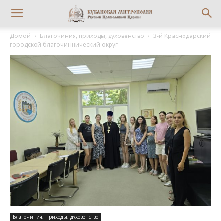
Домой
Благочиния, приходы, духовенство
3-й Краснодарский
городской благочиннический округ
Благочиния, приходы, духовенство