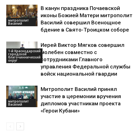
В канун праздника Почаевской
иконы Божией Матери митрополит
митрополит
Василий совершил Всенощное
Василий
бдение в Свято-Троицком соборе
Иерей Виктор Мягков совершил
1-й Краснодарский
молебен совместно с
городской
благочиннический
сотрудниками Главного
округ
управления Федеральной службы
войск национальной гвардии
Митрополит Василий принял
участие в церемонии вручения
митрополит
дипломов участникам проекта
Василий
«Герои Кубани»