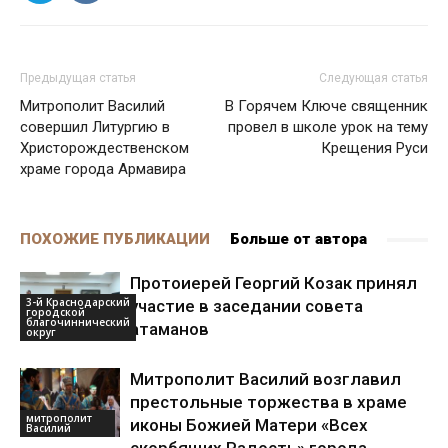
Предыдущая статья
Следующая статья
Митрополит Василий
В Горячем Ключе священник
совершил Литургию в
провел в школе урок на тему
Христорождественском
Крещения Руси
храме города Армавира
ПОХОЖИЕ ПУБЛИКАЦИИ
Больше от автора
Протоиерей Георгий Козак принял
3-й Краснодарский
участие в заседании совета
городской
благочиннический
атаманов
округ
Митрополит Василий возглавил
престольные торжества в храме
митрополит
иконы Божией Матери «Всех
Василий