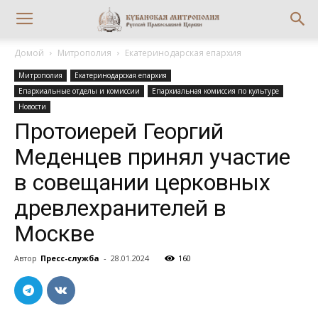
Домой
Митрополия
Екатеринодарская епархия
Митрополия
Екатеринодарская епархия
Епархиальные отделы и комиссии
Епархиальная комиссия по культуре
Новости
Протоиерей Георгий
Меденцев принял участие
в совещании церковных
древлехранителей в
Москве
Автор
Пресс-служба
-
28.01.2024
160