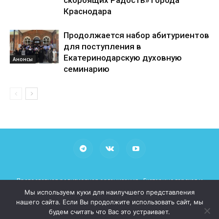
скорбящих Радость» города
Краснодара
Продолжается набор абитуриентов
для поступления в
Екатеринодарскую духовную
Анонсы
семинарию
Православная религиозная организация «Екатеринодарская и
Кубанская Епархия Русской Православной Церкви (Московский
Мы используем куки для наилучшего представления
Патриархат)»
нашего сайта. Если Вы продолжите использовать сайт, мы
При использовании материалов просьба указывать рабочие
будем считать что Вас это устраивает.