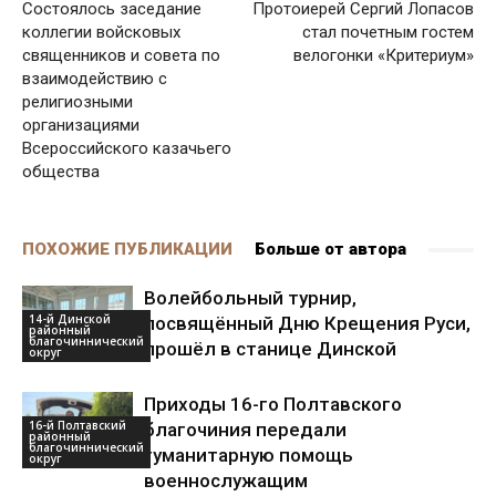
Состоялось заседание
Протоиерей Сергий Лопасов
коллегии войсковых
стал почетным гостем
священников и совета по
велогонки «Критериум»
взаимодействию с
религиозными
организациями
Всероссийского казачьего
общества
ПОХОЖИЕ ПУБЛИКАЦИИ
Больше от автора
Волейбольный турнир,
14-й Динской
посвящённый Дню Крещения Руси,
районный
благочиннический
прошёл в станице Динской
округ
Приходы 16-го Полтавского
16-й Полтавский
благочиния передали
районный
благочиннический
гуманитарную помощь
округ
военнослужащим