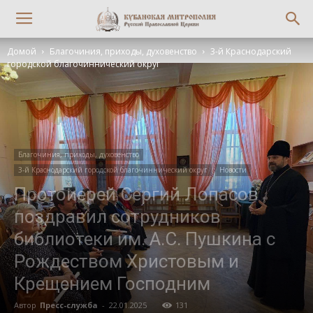
Домой
Благочиния, приходы, духовенство
3-й Краснодарский
городской благочиннический округ
Благочиния, приходы, духовенство
3-й Краснодарский городской благочиннический округ
Новости
Протоиерей Сергий Лопасов
поздравил сотрудников
библиотеки им. А.С. Пушкина с
Рождеством Христовым и
Крещением Господним
Автор
Пресс-служба
-
22.01.2025
131