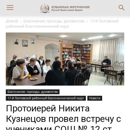
Домой
Благочиния, приходы, духовенство
17-й Полтавский
районный благочиннический округ
Благочиния, приходы, духовенство
17-й Полтавский районный благочиннический округ
Новости
Протоиерей Никита
Кузнецов провел встречу с
учениками СОШ № 12 ст.