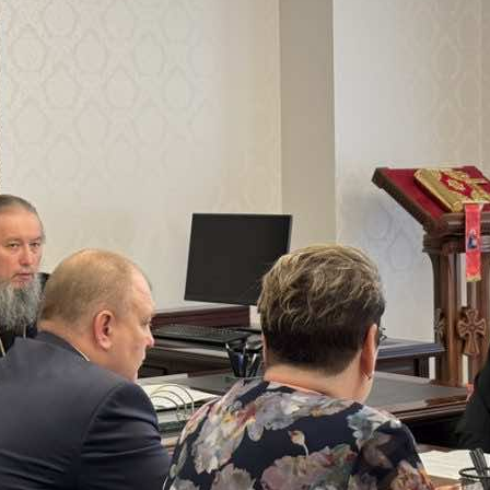
и
Кубанской
епархии