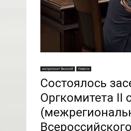
митрополит Василий
Новости
Состоялось зас
Оргкомитета II 
(межрегиональн
Всероссийского