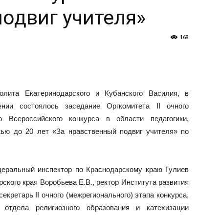
одвиг учителя»
168
олита Екатеринодарского и Кубанского Василия, в
ении состоялось заседание Оргкомитета II очного
о Всероссийского конкурса в области педагогики,
ью до 20 лет «За нравственный подвиг учителя» по
деральный инспектор по Краснодарскому краю Гулиев
рского края Воробьева Е.В., ректор Института развития
екретарь II очного (межрегионального) этапа конкурса,
 отдела религиозного образования и катехизации