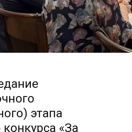
едание
очного
ого) этапа
 конкурса «За