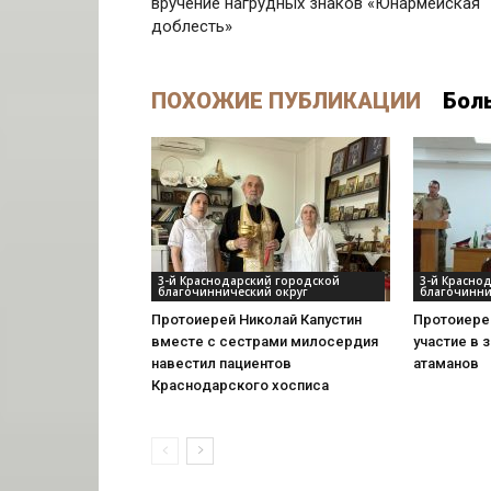
вручение нагрудных знаков «Юнармейская
доблесть»
ПОХОЖИЕ ПУБЛИКАЦИИ
Бол
3-й Краснодарский городской
3-й Красно
благочиннический округ
благочинни
Протоиерей Николай Капустин
Протоиерей
вместе с сестрами милосердия
участие в 
навестил пациентов
атаманов
Краснодарского хосписа