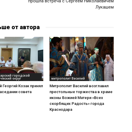
прошла встреча с Сергеем Николаевичем
Лукашем
ьше от автора
дарский городской
ческий округ
митрополит Василий
 Георгий Козак принял
Митрополит Василий возглавил
заседании совета
престольные торжества в храме
иконы Божией Матери «Всех
скорбящих Радость» города
Краснодара