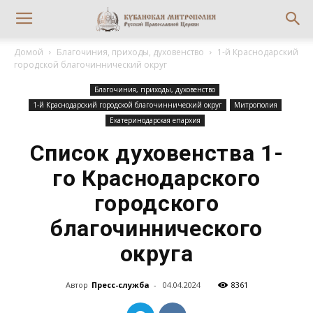
Домой
Благочиния, приходы, духовенство
1-й Краснодарский
городской благочиннический округ
Благочиния, приходы, духовенство
1-й Краснодарский городской благочиннический округ
Митрополия
Екатеринодарская епархия
Список духовенства 1-
го Краснодарского
городского
благочиннического
округа
Автор
Пресс-служба
-
04.04.2024
8361